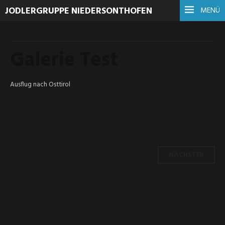
JODLERGRUPPE NIEDERSONTHOFEN
MENÜ
10.
MAI
Galerie Test
2016
Ausflug nach Osttirol
Beitrags-
NÄCHSTER
Navigation