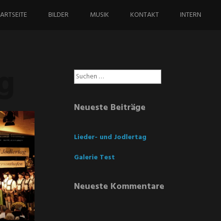
ringe
um
ARTSEITE
BILDER
MUSIK
KONTAKT
INTERN
halt
g
Suchen
nach:
Neueste Beiträge
Lieder- und Jodlertag
Galerie Test
Neueste Kommentare